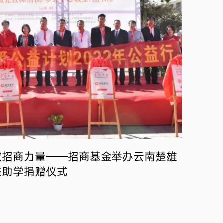
献招商力量——招商基金举办云南楚雄
益助学捐赠仪式