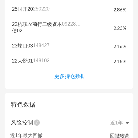
250220
25国开20
2.86%
092280024
22杭联农商行二级资本
2.23%
债02
148427
23蛇口03
2.16%
148102
22大悦01
2.15%
更多持仓数据
特色数据
风险控制
近1年
近1年最大回撤
回撤较高