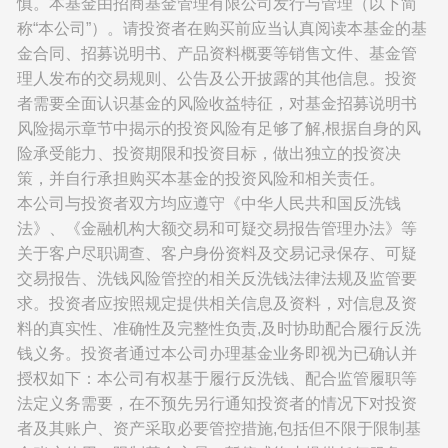
慎。本基金由招商基金管理有限公司发行与管理（以下简
称“本公司”）。请投资者在购买前应当认真阅读本基金的基
金合同、招募说明书、产品资料概要等销售文件、基金管
理人发布的交易规则、公告及公开披露的其他信息。投资
者需要全面认识基金的风险收益特征，对基金招募说明书
风险揭示章节中揭示的投资风险有足够了解,根据自身的风
险承受能力、投资期限和投资目标，做出独立的投资决
策，并自行承担购买本基金的投资风险和相关责任。
本公司与投资者双方均应遵守《中华人民共和国反洗钱
法》、《金融机构大额交易和可疑交易报告管理办法》等
关于客户尽职调查、客户身份资料及交易记录保存、可疑
交易报告、洗钱风险管控的相关反洗钱法律法规及监管要
求。投资者应按照规定提供相关信息及资料，对信息及资
料的真实性、准确性及完整性负责,及时协助配合履行反洗
钱义务。投资者通过本公司办理基金业务即视为已确认并
授权如下：本公司有权基于履行反洗钱、配合监管履职等
法定义务需要，在不预先另行通知投资者的情况下对投资
者及其账户、资产采取必要管控措施,包括但不限于限制基