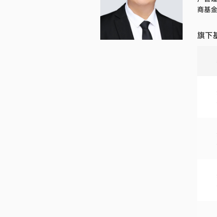
商基
旗下基