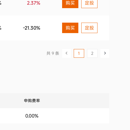
%
2.37%
购买
定投
%
-21.30%
购买
定投
共 9 条
1
2
申购费率
0.00%