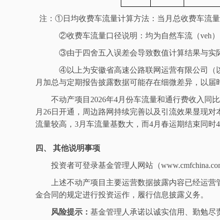
注：
①
日均收费车流量计算方法：当月总收费车流量
②
收费车流量口径说明：均为自然车流（
veh
）
③
由于四舍五入误差会导致数值计算结果与实
④
以上为安徽省高速公路联网运营有限公司（
月加总与定期报告披露数据可能存在细微差异，以届
不动产项目
2026
年
4
月份车流量和通行费收入同比
月
26
日开通，周边路网持续完善以及引流效果显现对
流量较高，
3
月车流量基数大，而
4
月春运期结束同时
4
四、
其他说明事项
投资者可登录基金管理人网站（
www.cmfchina.co
上述不动产项目主要运营数据
披露内容已经运营
金合同的规定进行投资运作，履行信息披露义务。
风险提示：
基金管理人承诺以诚实信用、勤勉尽