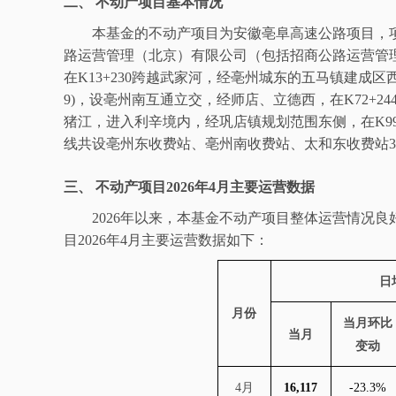
二、
不动产
项目基本情况
本基金的
不动产
项目为安徽亳阜高速公路项目，
路运营管理（北京）有限公司（包括招商公路运营管
在
K13+230
跨越武家河，经亳州城东的五马镇建成区
9)
，设亳州南互通立交，经师店、立德西，在
K72+244
猪江，进入利辛境内，经巩店镇规划范围东侧，在
K9
线共设亳州东收费站、亳州南收费站、太和东收费站
3
三、
不动产
项目
202
6
年
4
月主要运营数据
2
02
6
年以来，本基金不动产
项目整体运营情况良
目
202
6
年
4
月主要运营数据
如下：
日
月份
当月环比
当月
变动
4
月
16,117
-23.3%