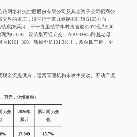
公路网络科技控股股份有限公司及其全资子公司招商公
省交界的黄庄，沿平行于京九铁路和国道
G105
方向，
里镇东跨涡河，于十九里镇前李村跨省道
S307(
现为
S30
(
现为
G329)
，设苗集互通立交，在
K93+845
跨越老母
桩号
K101+300
。项目全长
101.3
公里，双向四车道，全
要现金流提供方，
运营
管理机构未发生变动。
不动产
项
，万元，含增值税）
同比变
2026
年
累计同比变
动
累计
化
.8%
17,049
15.7%