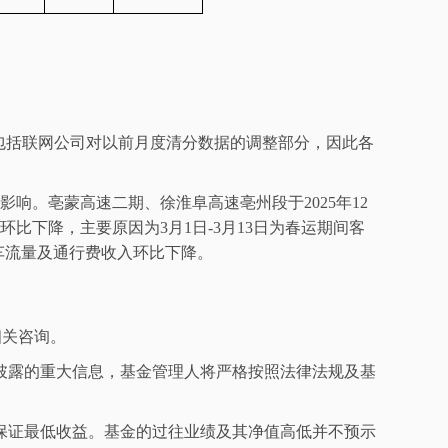
包括联网公司对以前月度清分数据的调整部分，因此各
影响。亳蒙高速二期、徐淮阜高速亳州段于
2025
年
12
环比下降，主要原因为
3
月
1
日
-3
月
13
日为春运期间客
车流量及通行费收入环比下降。
相关咨询。
披露的重大信息，基金管理人将严格按照法律法规及基
保证最低收益。基金的过往业绩及其净值高低并不预示