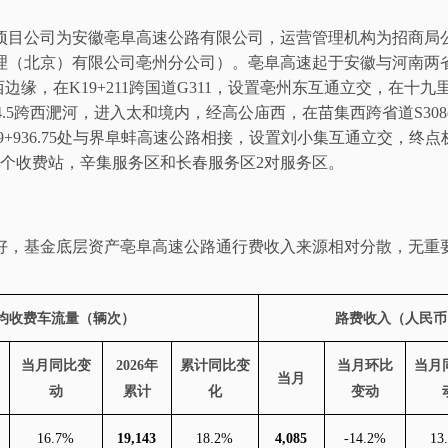
项目公司为安徽亳阜高速公路有限公司，运营管理机构为招商局
理（北京）有限公司亳州分公司）。亳阜高速起于安徽与河南两
西边缘，在
K19+211
跨国道
G311
，设置亳州东互通立交，在十九
.5
跨西淝河，进入太和境内，经高公庙西，在苗集西跨省道
S308
9+936.75
处与界阜蚌高速公路相接，设置刘小集互通立交，终点
个收费站
，
辛集服务区和长春服务区
2
对服务区。
好，
基金
底层资产亳阜高速公路通行费收入来源相对分散，无重
均收费车流量（辆次）
路费收入（人民币
当月同比变
2026
年
累计同比变
当月环比
当月
当月
动
累计
化
变动
16.7%
19,143
18.2%
4,085
-14.2%
13