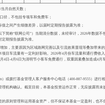
/
当月自然天数；
口径，不包括专项车和免费车；
际值之间产生细微差异，以届时定期报告披露为准；
以下简称
“
联网公司
”
）当期清分数据，未经审计，
2026
年
数据不
时定期报告披露为准。
增加，主要原因为区域路网完善以及引流效果显现等叠加带来的
本项目车流量有一定利好影响。
2026
年
4
月份车流量和通行费收入
月
4
日
-4
月
6
日为清明节小客车免费通行，双重因素叠加造成
4
月
m
）或拨打基金管理人客户服务中心电话（
400-887-9555
）进行
管理机构确认。截至目前，本基金投资运作正常，无应披露而未
责的原则管理和运用基金资产，但不保证本基金一定盈利，也不