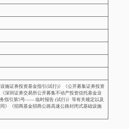
础设施证券投资基金指引
(
试行
)
》《公开募集证券投资
》
《深圳证券交易所公开募集
不动产
投资
信托
基金业
务指引第
5
号
——
临时报告
(
试行
)
》等有关规定以及
合同》《招商基金招商公路高速公路封闭式基础设施