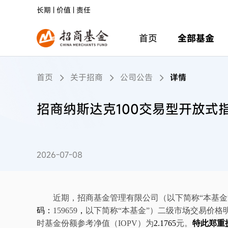
长期 | 价值 | 责任
首页
全部基金
首页
关于招商
公司公告
详情
招商纳斯达克100交易型开放式
2026-07-08
近期，
招商
基金管理有限公司
（以下简称
“
本基金
码：
159659
，
以下简称
“
本基金
”
）二级市场交易价格
时基金份额参考净值（
IOPV
）为
2.1765
元。
特此郑重