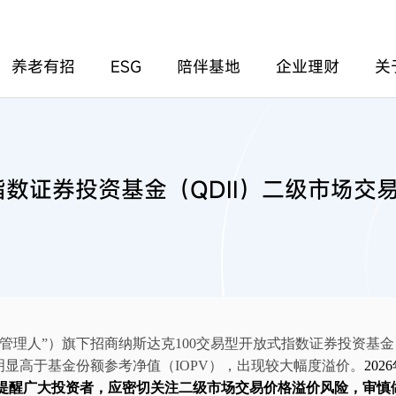
养老有招
ESG
陪伴基地
企业理财
关
指数证券投资基金（QDII）二级市场交
管理人
”
）旗下
招商纳斯达克
100交易型开放式指数证券投资基金（
明显高于基金份额
参考
净值
（
IOPV
）
，出现较大幅度溢价
。
2026
提醒广大投资者，应密切
关注二级市场交易价格溢价风险，
审慎