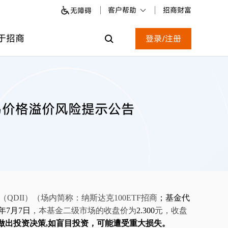
客户帮助
招商财富
无障碍
于招商
登录/注册
易价格溢价风险提示公告
QDII）
（场内简称：
纳斯达克
1
00ETF
招商
；
基金
代
年
7
月
7
日
，本基金二级市场的收盘价为
2.300
元，收盘
做出投资决策
,
如盲目投资，可能遭受重大损失。