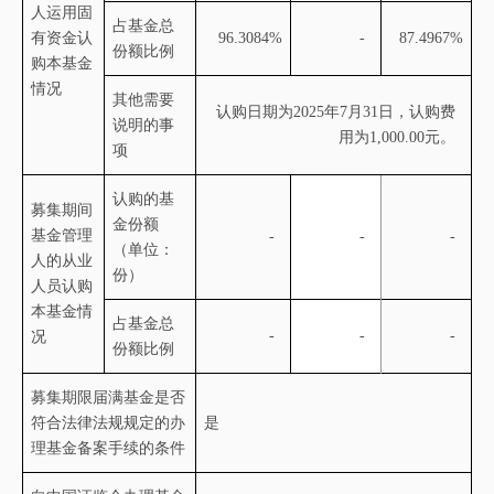
人运用固
占基金总
有资金认
96.3084%
-
87.4967%
份额比例
购本基金
情况
其他需要
认购日期为
2025年
7
月
31
日，认购费
说明的事
用为
1,000.00元。
项
认购的基
募集期间
金份额
基金管理
-
-
-
（单位：
人的从业
份）
人员认购
本基金情
占基金总
-
-
-
况
份额比例
募集期限届满基金是否
符合法律法规规定的办
是
理基金备案手续的条件