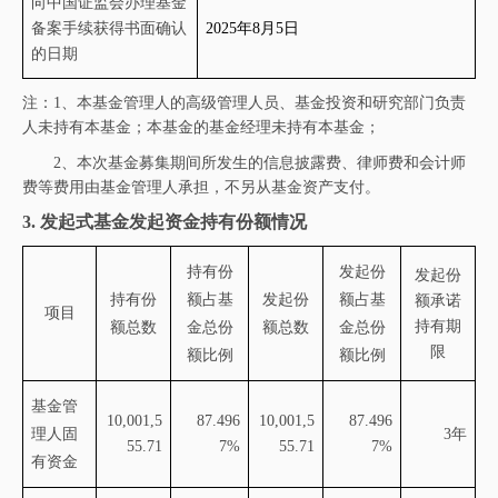
向中国证监会办理基金
备案手续获得书面确认
2025年
8
月
5
日
的日期
注：
1、
本基金管理人的高级管理人员、基金投资和研究部门负责
人未持有本基金；本基金的基金经理未持有本基金
；
2、本次基金募集期间所发生的信息披露费、律师费和会计师
费等费用由基金管理人承担，不另从基金资产支付。
3.
发起式基金发起资金持有份额情况
持有份
发起份
发起份
持有份
额占基
发起份
额占基
额承诺
项目
持有期
额总数
金总份
额总数
金总份
限
额比例
额比例
基金管
10,001,5
87.496
10,001,5
87.496
理人固
3年
55.71
7%
55.71
7%
有资金