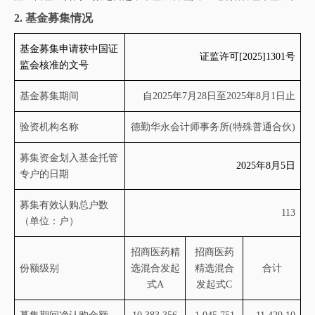
2.
基金募集情况
基金募集申请获中国证
证监许可
[2025]1301
号
监会核准的文号
基金募集期间
自
202
5
年
7
月
28
日至
202
5
年
8
月
1
日止
验资机构名称
德勤华永会计师事务所
(特殊普通合伙)
募集资金划入基金托管
2025年
8
月
5
日
专户的日期
募集有效认购总户数
113
（单位：户）
招商医药精
招商医药
份额级别
选混合发起
精选混合
合计
式
A
发起式
C