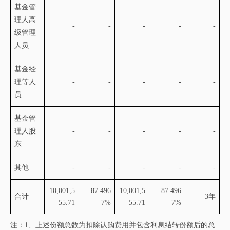
基金管
理人高
-
-
-
-
-
级管理
人员
基金经
理等人
-
-
-
-
-
员
基金管
理人股
-
-
-
-
-
东
其他
-
-
-
-
-
10,001,5
87.496
10,001,5
87.496
合计
3年
55.71
7%
55.71
7%
注：
1、上述份额总数为扣除认购费用并包含利息结转份额后的总