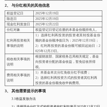
2、
与分红相关的其他信息
权益登记日
2025
年
12
月
19
日
除息日
2025
年
12
月
19
日
现金红利发放日
2025
年
12
月
22
日
分红对象
权益登记日登记在册的本基金份额持有人。
1
）选择红利再投资的投资者其转投基金份
红利再投资相关
额的基金份额净值日为：
2025
年
12
月
19
日；
事项的说明
2
）红利再投资的基金份额可赎回起始日：
2
025
年
12
月
23
日。
根据财政部、国家税务总局相关规定，基金
税收相关事项的
向投资者分配的基金收益，暂免征收所得
说明
税。
1
）本基金本次分红免收分红手续费；
费用相关事项的
2
）选择红利再投资方式的投资者其红利再
说明
投资的基金份额免收申购费用。
3、
其他需要提示的事项
3.1收益发放办法
1）选择现金分红方式的投资者的红利款将于2025年12月22日