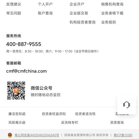
反馈建议
个人开户
企业开户
销售机构查询
常见问题
账户查询
企业版交易
业务表格下载
机构投资者查询
业务规则
服务热线
400-887-9555
周一至周五：8:30 - 18:00；周六：9:00 - 17:00（法定节假日除外）
客服邮箱
cmf@cmfchina.com
微信公众号
随时随地动态监控
廉洁告知函
投资者权益须知
投资者适当性
隐私政策
风险揭示函
反洗钱专栏
资质查询
粤公网安备44030402006340号
丨
招商基金管理有限公司 版权所有
丨
粤ICP备12081