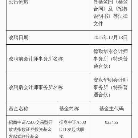
公告依据
各基金的《基金
合同》及《招募
说明书》等法律
文件
改聘日期
2
025
年
12
月
18
日
德勤华永会计师
改聘前会计师事务所名称
事务所
（
特殊普
通合伙
）
安永华明会计师
改聘后会计师事务所名称
事务所
（
特殊普
通合伙
）
基金名称
基金简称
基金主代码
招商中证
A500
交易型开
招商中证
A500
022455
放式指数证券投资基金
ETF
发起式联
发起式联接基金
接