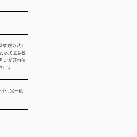
露管理办法》
发起式证券投
月定期开放债
书》等
6
个月定开债
-