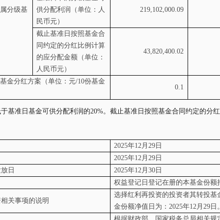
属分级基
供分配利润（单位：人
219,102,000.09
民币元）
截止基准日按照基金合
同约定的分红比例计算
43,820,400.02
的应分配金额（单位：
人民币元）
基金分红方案（单位：元
/10
份基金
0.1
低于基准日基金可供分配利润的
20%。截止基准日按照基金合同约定的分红
日
2025
年
12
月
29
日
2025
年
12
月
29
日
发放日
2025
年
12
月
30
日
权益登记日登记在册的本基金份额
选择红利再投资的投资者其转投基
资相关事项的说明
金份额净值日为：
2025
年
12
月
29
日
根据财政部、国家税务总局相关规