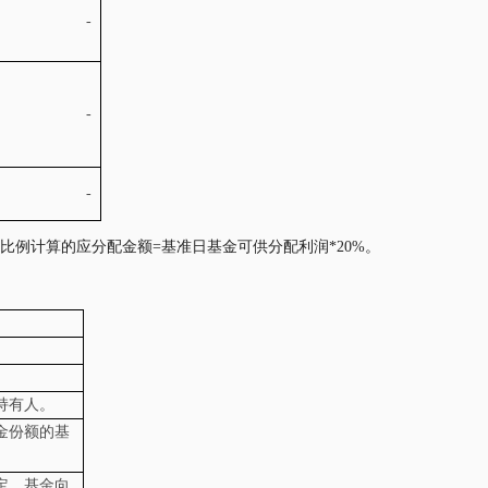
-
-
-
比例计算的应分配金额=基准日基金可供分配利润*20%。
持有人。
金份额的基
。
定，基金向