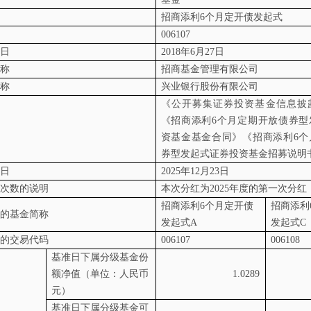
招商添利
6
个月定开债发起式
006107
日
2018
年
6
月
27
日
称
招商基金管理有限公司
称
兴业银行股份有限公司
《公开募集证券投资基金信息披
《招商添利
6
个月定期开放债券型
资基金基金合同》《招商添利
6
个
券型发起式证券投资基金招募说明
日
2025
年
12
月
23
日
次数的说明
本次分红为
2025
年度的第一次分红
招商添利
6
个月定开债
招商添利
的基金简称
发起式
A
发起式
C
的交易代码
006107
006108
基准日下属分级基金份
额净值（单位：人民币
1.0289
元）
基准日下属分级基金可