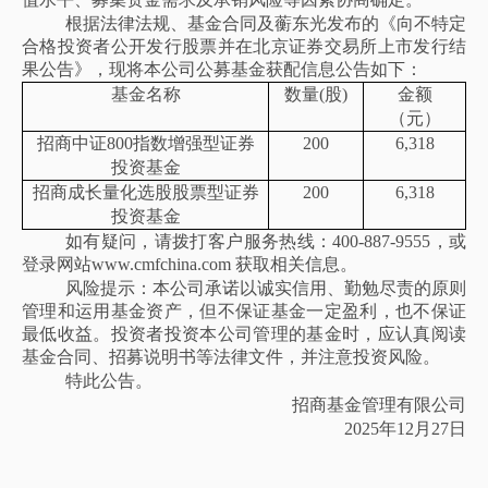
根据法律法规、基金合同及蘅东光发布的《
向不特定
合格投资者公开发行股票并在北京证券交易所上市发行结
果公告
》，现将本公司公募基金获配信息公告如下：
基金名称
数量
(股)
金额
（元）
招商中证
800指数增强型证券
2
00
6
,318
投资基金
招商成长量化选股股票型证券
2
00
6
,318
投资基金
如有疑问，请拨打客户服务热线：
400-887-9555，或
登
录
网站
www.cmfchina.com 获取相关信息。
风险提示：本公司承诺以诚实信用、勤勉尽责的原则
管理和运用基金资产，但不保证基金一定盈利，也不保证
最低收益。投资者投资本公司管理的基金时，应认真阅读
基金合同、招募说明书等法律文件，并注意投资风险。
特此公告。
招商基金管理有限公司
2025年12月27日