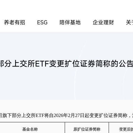
养老有招
ESG
陪伴基地
企业理财
关
分上交所ETF变更扩位证券简称的公
司旗下部分上交所
ETF
将自
2026
年
2
月
27
日起变更扩位证券简称，
基金名称
原扩位证券简称
变更后