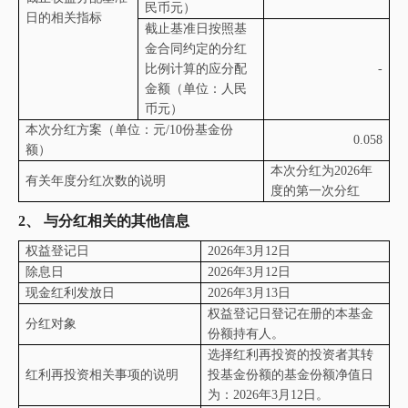
民币元）
日的相关指标
截止基准日按照基
金合同约定的分红
比例计算的应分配
-
金额（单位：人民
币元）
本次分红方案（单位：元
/10
份基金份
0.058
额）
本次分红为
2026
年
有关年度分红次数的说明
度的第一次分红
2、
与分红相关的其他信息
权益登记日
2026
年
3
月
12
日
除息日
2026
年
3
月
12
日
现金红利发放日
2026
年
3
月
13
日
权益登记日登记在册的本基金
分红对象
份额持有人。
选择红利再投资的投资者其转
红利再投资相关事项的说明
投基金份额的基金份额净值日
为：
2026
年
3
月
12
日。