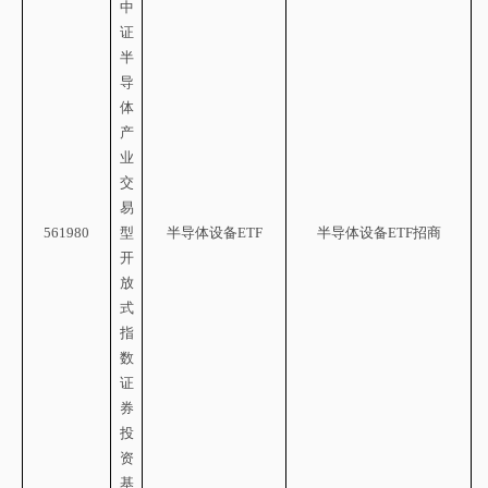
中
证
半
导
体
产
业
交
易
561980
型
半导体设备
ETF
半导体设备
ETF招商
开
放
式
指
数
证
券
投
资
基