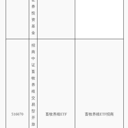
券
投
资
基
金
招
商
中
证
畜
牧
养
殖
交
易
型
516670
畜牧养殖
ETF
畜牧养殖
ETF招商
开
放