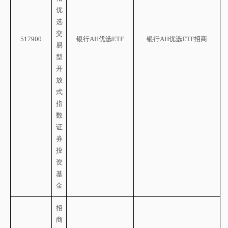
优
选
交
517900
银行
AH优选ETF
银行
AH优选ETF招商
易
型
开
放
式
指
数
证
券
投
资
基
金
招
商