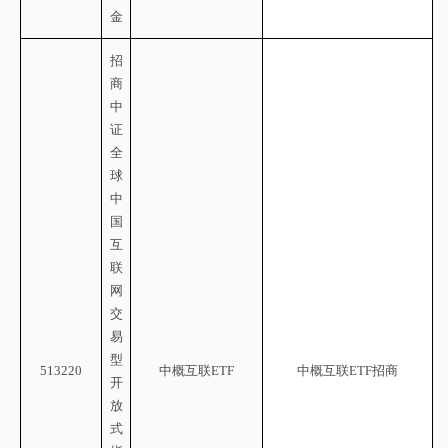
金
招
商
中
证
全
球
中
国
互
联
网
交
易
型
513220
中概互联
ETF
中概互联
ETF招商
开
放
式