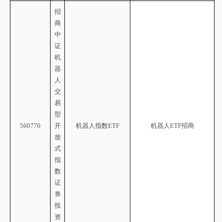
招
商
中
证
机
器
人
交
易
型
560770
开
机器人指数
ETF
机器人
ETF招商
放
式
指
数
证
券
投
资