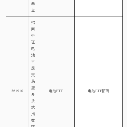
基
金
招
商
中
证
电
池
主
题
交
易
型
561910
电池
ETF
电池
ETF招商
开
放
式
指
数
证