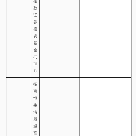
指
数
证
券
投
资
基
金
(Q
DI
I)
招
商
恒
生
港
股
通
高