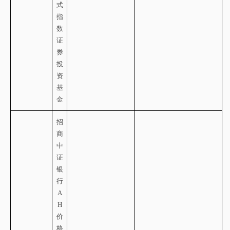
式
指
数
证
券
投
资
基
金
招
商
中
证
银
行
A
H
价
格