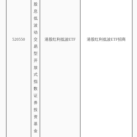
股
息
低
波
动
520550
交
港股红利低波
ETF
港股红利低波
ETF招商
易
型
开
放
式
指
数
证
券
投
资
基
金