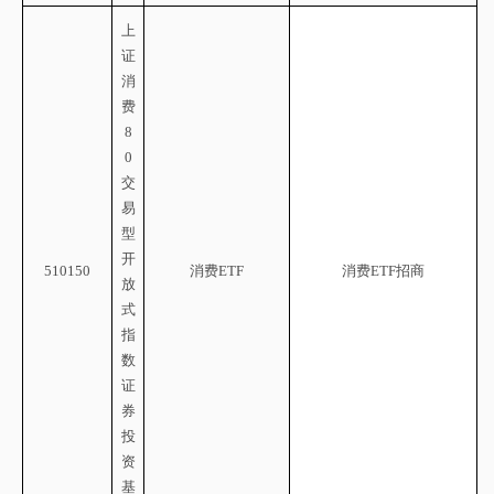
上
证
消
费
8
0
交
易
型
开
510150
消费
ETF
消费
ETF招商
放
式
指
数
证
券
投
资
基