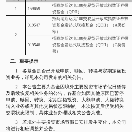
招商纳斯达克
100
交易型开放式指数证券投
1
159659
资基金（
QDII
）
招商纳斯达克
100
交易型开放式指数证券投
019547
资基金发起式联接基金（
QDII
）（
A
类份
额）
2
招商纳斯达克
100
交易型开放式指数证券投
019548
资基金发起式联接基金（
QDII
）（
C
类份
额）
二、重要提示
1．各基金是否已开放申购、赎回、转换与定期定额投
资业务，详见本公司发布的相关公告。
2．本公告主要为基金因境外主要投资市场节假日暂停
及后续恢复相关业务的公告，各基金如因其他原因已暂停
申购、赎回、转换、定期定额投资、大额申购、大额转换
转入业务或有其他交易状态限制的，本次恢复后仍受相关
交易状态限制，具体业务办理以相关公告为准。
3．若境外主要投资市场节假日安排发生变化，本公司
将进行相应调整并公告。