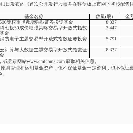
年4月1日发布的《首次公开发行股票并在科创板上市网下初步配
基金名称
数量
(股)
金
500等权重指数增强型证券投资基金
8,337
科创板
50成份增强策略交易型开放式指数
3,447
基金
消费电子主题交易型开放式指数证券投资
5,791
云计算与大数据主题交易型开放式指数证
8,337
金
55，或登
录
网站
www.cmfchina.com 获取相关信息。
的原则管理和运用基金资产，但不保证基金一定盈利，也不保证
险。