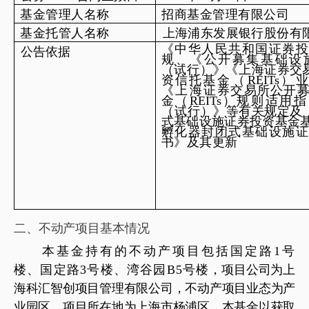
基
金管理人名称
招商
基金管理有限公司
基
金托管人名称
上海浦东发展银行股份有
《中华人民共和国证券
公
告依据
规
、《公开募集基础设
（
试
行
）
》《
上
海证券交
资信托
基金
（
REITs
）
《上海
证
券交易所公开
金
（
REITs
）
规则适用指
（
试
行
）
》
等
有关规定及
式基础设施证券投资基金
孵化器封闭式基础设施
书》
及其更新
二、
不动产项目基本情况
本基金持有的不动产项目包括国定路
1
号
楼、国定路
3
号楼、湾谷园
B
5
号楼
，项目公司为上
海科汇智创项目管理有限公司，不动产项目业态为产
业园区，项目所在地为上海市杨浦区。本基金以获取