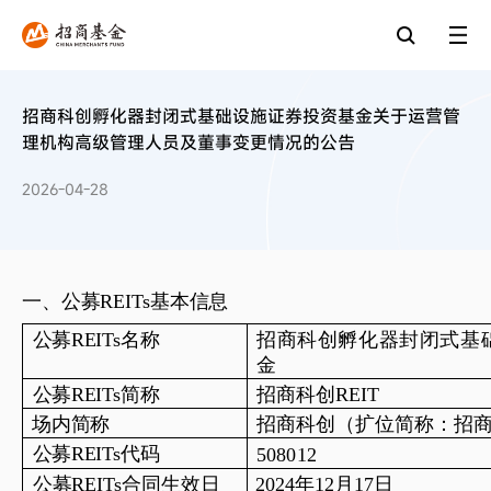
招商科创孵化器封闭式基础设施证券投资基金关于运营管
理机构高级管理人员及董事变更情况的公告
2026-04-28
一、公募
REITs
基本信息
公募
REITs
名称
招商科创孵化器封闭式基
金
公募
REITs
简称
招商科创
R
EIT
场内简称
招商科创（扩位简称：
招
公募
REITs
代码
508012
公募
REITs
合同生效日
2024
年
12
月
17
日