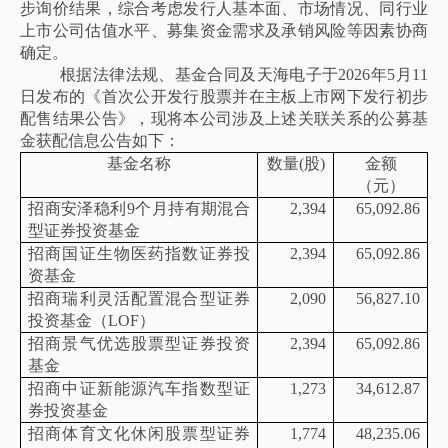
步询价结果，综合考虑发行人基本面、市场情况、同行业
上市公司估值水平、募集资金需求及承销风险等因素协商
确定。
根据法律法规、基金合同及天海电子于
2026年5月11
日发布的《首次公开发行股票并在主板上市网下发行初步
配售结果公告》，现将本公司涉及上述关联关系的公募基
金获配信息公告如下：
基金名称
数量
(股)
金额
（元）
招商安泽稳利
9个月持有期混合
2,394
65,092.86
型证券投资基金
招商国证生物医药指数证券投
2,394
65,092.86
资基金
招商瑞利灵活配置混合型证券
2,090
56,827.10
投资基金（
LOF）
招商景气优选股票型证券投资
2,394
65,092.86
基金
招商中证新能源汽车指数型证
1,273
34,612.87
券投资基金
招商体育文化休闲股票型证券
1,774
48,235.06