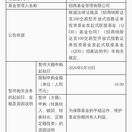
基金管理人名称
招商基金管理有限公司
根据法律法规及《招商纳斯达
克
100
交易型开放式指数证券
投资基金发起式联接基金（
Q
DII
）基金合同》《招商纳斯
公告依据
达克
100
交易型开放式指数证
券投资基金发起式联接基金
（
QDII
）招募说明书》等相关
规定。
暂停大额申购
2026
年
6
月
10
日
起始日
限制申购金额
（单位：人民
10.00
暂停相关业务
币元）
的起始日、金
暂停（大额）
额及原因说明
申购（转换转
入、赎回、转
为保障基金的平稳运作，维护
换转出、定期
基金份额持有人利益。
定额投资）的
原因说明