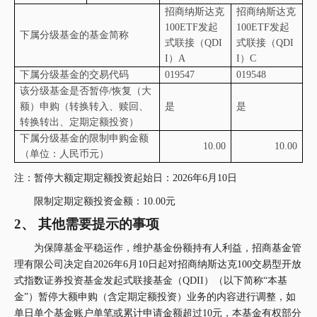
招商纳斯达克
招商纳斯达克
100ETF
发起
100ETF
发起
下属分级基金的基金简称
式联接（
QDI
式联接（
QDI
I
）
A
I
）
C
下属分级基金的交易代码
019547
019548
该分级基金是否暂停
/
恢复（大
额）申购（转换转入、赎回、
是
是
转换转出、定期定额投资）
下属分级基金的限制申购金额
10.00
10.00
（单位：人民币元）
注：暂停大额定期定额投资起始日：
2026年6月10日
限制定期定额投资金额：
10.00元
2、
其他需要提示的事项
为保障基金平稳运作，维护基金份额持有人利益，招商基金管
理有限公司决定自
2026年6月10日起对招商纳斯达克100交易型开放
式指数证券投资基金发起式联接基金（QDII）（以下简称“本基
金”）暂停大额申购（含定期定额投资）业务的内容进行调整，如
单日单个基金账户单笔或累计申请金额超过10元，本基金有权部分