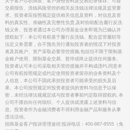
关于客户尽职调查、客户身份资料及交易记录保存、可疑
交易报告、洗钱风险管控的相关反洗钱法律法规及监管要
求。投资者应按照规定提供相关信息及资料，对信息及资
料的真实性、准确性及完整性负责,及时协助配合履行反洗
钱义务。投资者通过本公司办理基金业务即视为已确认并
授权如下：本公司有权基于履行反洗钱、配合监管履职等
法定义务需要，在不预先另行通知投资者的情况下对投资
者及其账户、资产采取必要管控措施,包括但不限于限制基
金账户使用、限制基金交易、暂停或终止提供任何服务。
投资者认可本公司采取相关管控措施并不构成违约,同意本
公司有权按照规定或约定使用投资者留存的业务资料及个
人信息，本公司不因此承担投资者可能承受的损失及后
果。本公司按照规定对投资者提供的资料与信息予以保
密，未经法律法规规定或与投资者事前约定取得授权的, 本
公司不擅自向任何组织、个人提供或泄露上述资料与信
息。投资者作为金融消费者不得利用金融产品和服务从事
违法活动。
招商基金客户投诉受理途径:投诉电话：400-887-9555（免