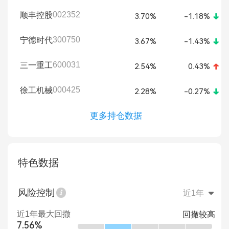
002352
顺丰控股
3.70%
-1.18%
300750
宁德时代
3.67%
-1.43%
600031
三一重工
2.54%
0.43%
000425
徐工机械
2.28%
-0.27%
更多持仓数据
特色数据
风险控制
近1年
近1年最大回撤
回撤较高
7.56%