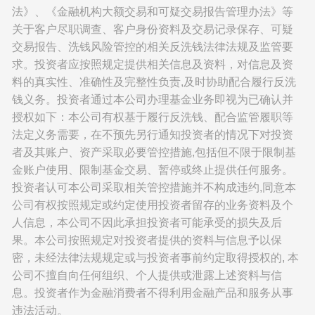
法》、《金融机构大额交易和可疑交易报告管理办法》等
关于客户尽职调查、客户身份资料及交易记录保存、可疑
交易报告、洗钱风险管控的相关反洗钱法律法规及监管要
求。投资者应按照规定提供相关信息及资料，对信息及资
料的真实性、准确性及完整性负责,及时协助配合履行反洗
钱义务。投资者通过本公司办理基金业务即视为已确认并
授权如下：本公司有权基于履行反洗钱、配合监管履职等
法定义务需要，在不预先另行通知投资者的情况下对投资
者及其账户、资产采取必要管控措施,包括但不限于限制基
金账户使用、限制基金交易、暂停或终止提供任何服务。
投资者认可本公司采取相关管控措施并不构成违约,同意本
公司有权按照规定或约定使用投资者留存的业务资料及个
人信息，本公司不因此承担投资者可能承受的损失及后
果。本公司按照规定对投资者提供的资料与信息予以保
密，未经法律法规规定或与投资者事前约定取得授权的, 本
公司不擅自向任何组织、个人提供或泄露上述资料与信
息。投资者作为金融消费者不得利用金融产品和服务从事
违法活动。