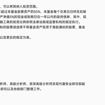
2021第3季度
-7.98%
，可以将其纳入投资范围。
不超过本基金股票资产的50%，本基金每个交易日日终在扣除
产净值5%的现金或到期日在一年以内的政府债券，其中，现
2021第2季度
14.21%
融工具的投资比例依照法律法规或监管机构的规定执行。
标的股票或选择不将基金资产投资于港股通标的股票，基金
2021第1季度
-7.83%
以变更后的规定为准。
2020第4季度
13.37%
2020第3季度
3.61%
2020第2季度
24.17%
2020第1季度
-1.93%
分析师、高级分析师、资深高级分析师及现代服务业研究部副
资研究以及协助部门管理工作。
2019第4季度
10.42%
2019第3季度
7.34%