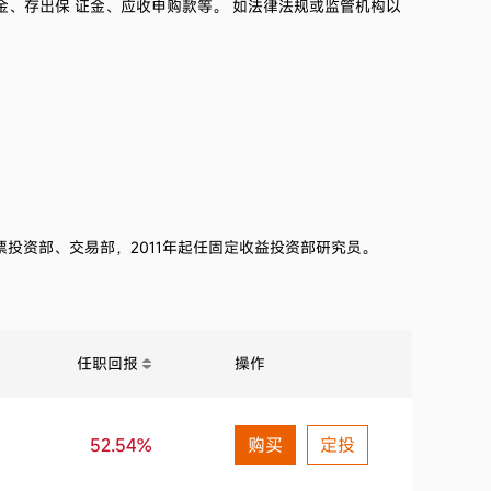
金、存出保 证金、应收申购款等。 如法律法规或监管机构以
2021第3季度
1.47%
2021第2季度
1.37%
2021第1季度
2.20%
2020第4季度
0.02%
票投资部、交易部，
2011
年起任固定收益投资部研究员
。
2020第3季度
0.39%
2020第2季度
-0.39%
任职回报
操作
2020第1季度
2.09%
2019第4季度
0.90%
52.54%
购买
定投
2019第3季度
1.34%