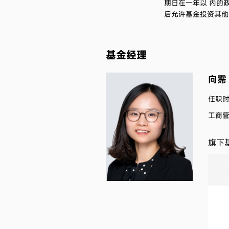
期日在一年以 内的
后允许基金投资其他
基金经理
向霈
任职时间
工商
旗下基