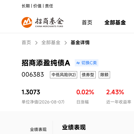
长期 | 价值 | 责任
首页
全部基金
首页
全部基金
基金详情
招商添盈纯债A
切换C类
006383
中低风险(R2)
债券型
限额
1.3073
0.02%
2.43%
单位净值(2026-08-07)
日涨幅
近一年收益率
业绩表现
业绩表现