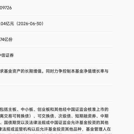
2023第4季度
-4.14%
09726
2023第3季度
-4.29%
.04亿元（2026-06-30）
2023第2季度
-2.38%
.74亿份
2023第1季度
9.58%
中信证券
2022第4季度
2.83%
求基金资产的长期增值。同时力争控制本基金净值增长率与
2022第3季度
-8.87%
2022第2季度
5.95%
包括主板、中小板、创业板和其他经中国证监会核准上市的
2022第1季度
-8.40%
离交易可转换债）、可交换债、次级债、短期融资券、中期
、国债期货以及法律法规或中国证监会允许基金投资的其他
2021第4季度
3.92%
法律法规或监管机构以后允许基金投资其他品种，基金管理人在