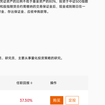
证资产的比例不低于基金资产的80%，投资于中证500指数
2021第3季度
7.92%
货和股指期货合约需缴纳的交易保证金后，现金或到期日在一
付金、存出保证金、应收申购款等。
2021第2季度
12.53%
2021第1季度
1.73%
专员、研究员，主要从事量化投资策略的研究。
任职回报
操作
37.30%
购买
定投