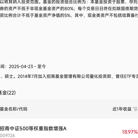
以将其纳入投资范围。基金的投资组合比例为：本基金投资于股票、存托凭
券的资产不低于非现金基金资产的80%；每个交易日日终在扣除国债期
资比例合计不低于基金资产净值的5%，其中，现金类资产不包括结算备
：2025-04-23 - 至今
生、硕士。
2014年7月加入招商基金管理有限公司量化投资部，曾任ETF
金(22)
基金名称/代码
近1年收益
招商中证500等权重指数增强A
18.97%
009726