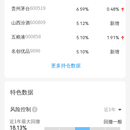
600519
贵州茅台
6.59%
0.48%
600809
山西汾酒
新增
5.12%
000858
五粮液
5.10%
1.91%
9896
名创优品
新增
5.10%
更多持仓数据
特色数据
风险控制
近1年
近1年最大回撤
回撤一般
18.13%