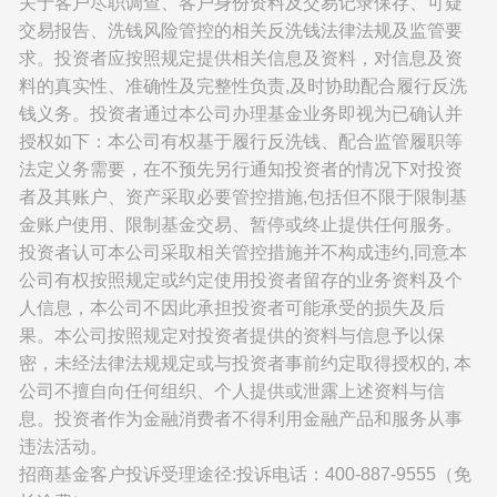
关于客户尽职调查、客户身份资料及交易记录保存、可疑
交易报告、洗钱风险管控的相关反洗钱法律法规及监管要
求。投资者应按照规定提供相关信息及资料，对信息及资
料的真实性、准确性及完整性负责,及时协助配合履行反洗
钱义务。投资者通过本公司办理基金业务即视为已确认并
授权如下：本公司有权基于履行反洗钱、配合监管履职等
法定义务需要，在不预先另行通知投资者的情况下对投资
者及其账户、资产采取必要管控措施,包括但不限于限制基
金账户使用、限制基金交易、暂停或终止提供任何服务。
投资者认可本公司采取相关管控措施并不构成违约,同意本
公司有权按照规定或约定使用投资者留存的业务资料及个
人信息，本公司不因此承担投资者可能承受的损失及后
果。本公司按照规定对投资者提供的资料与信息予以保
密，未经法律法规规定或与投资者事前约定取得授权的, 本
公司不擅自向任何组织、个人提供或泄露上述资料与信
息。投资者作为金融消费者不得利用金融产品和服务从事
违法活动。
招商基金客户投诉受理途径:投诉电话：400-887-9555（免