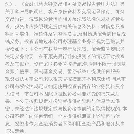
法》、《金融机构大额交易和可疑交易报告管理办法》等
关于客户尽职调查、客户身份资料及交易记录保存、可疑
交易报告、洗钱风险管控的相关反洗钱法律法规及监管要
求。投资者应按照规定提供相关信息及资料，对信息及资
料的真实性、准确性及完整性负责,及时协助配合履行反洗
钱义务。投资者通过本公司办理基金业务即视为已确认并
授权如下：本公司有权基于履行反洗钱、配合监管履职等
法定义务需要，在不预先另行通知投资者的情况下对投资
者及其账户、资产采取必要管控措施,包括但不限于限制基
金账户使用、限制基金交易、暂停或终止提供任何服务。
投资者认可本公司采取相关管控措施并不构成违约,同意本
公司有权按照规定或约定使用投资者留存的业务资料及个
人信息，本公司不因此承担投资者可能承受的损失及后
果。本公司按照规定对投资者提供的资料与信息予以保
密，未经法律法规规定或与投资者事前约定取得授权的, 本
公司不擅自向任何组织、个人提供或泄露上述资料与信
息。投资者作为金融消费者不得利用金融产品和服务从事
违法活动。