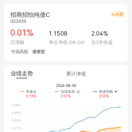
招商招怡纯债C
A类
003439
0.01%
1.1508
2.04%
日涨幅
单位净值
(08-06)
近1年收益
中低风险
债券型
业绩走势
累计净值
2026-08-06
本基金
业绩基准
国债指数
0.19%
0.57%
0.55%