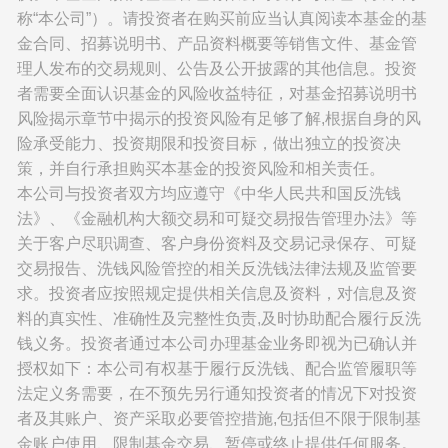
称“本公司”）。请投资者在购买前应当认真阅读本基金的基
金合同、招募说明书、产品资料概要等销售文件、基金管
理人发布的交易规则、公告及公开披露的其他信息。投资
者需要全面认识基金的风险收益特征，对基金招募说明书
风险揭示章节中揭示的投资风险有足够了解,根据自身的风
险承受能力、投资期限和投资目标，做出独立的投资决
策，并自行承担购买本基金的投资风险和相关责任。
本公司与投资者双方均应遵守《中华人民共和国反洗钱
法》、《金融机构大额交易和可疑交易报告管理办法》等
关于客户尽职调查、客户身份资料及交易记录保存、可疑
交易报告、洗钱风险管控的相关反洗钱法律法规及监管要
求。投资者应按照规定提供相关信息及资料，对信息及资
料的真实性、准确性及完整性负责,及时协助配合履行反洗
钱义务。投资者通过本公司办理基金业务即视为已确认并
授权如下：本公司有权基于履行反洗钱、配合监管履职等
法定义务需要，在不预先另行通知投资者的情况下对投资
者及其账户、资产采取必要管控措施,包括但不限于限制基
金账户使用、限制基金交易、暂停或终止提供任何服务。