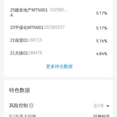
102580257
25建发地产MTN001
5.17%
A
102382227
23平煤化MTN001
5.17%
188713
21保置01
5.16%
188478
21天路01
4.84%
更多持仓数据
特色数据
风险控制
近1年
近1年最大回撤
回撤较高