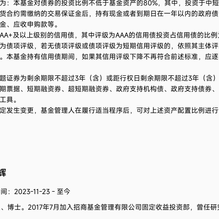
为：本基金对债券的投资比例不低于基金资产的80%，其中，投资于中短
货合约需缴纳的交易保证金后，持有现金或者到期日在一年以内的政府债
金、应收申购款等。
A+及以上级别的信用债，其中评级为AAA的信用债投资占信用债的比例为5
级为债项评级，若无债项评级或债项评级为短期信用评级的，依照其主体
。本基金持有信用债期间，如果其信用评级下降不再符合前述标准，应逐
题证券为剩余期限不超过3年（含）或距行权日剩余期限不超过3年（含
期票据、短期融资券、超短期融资券、政府支持机构债、政府支持债券、
工具。
定发生变更，基金管理人在履行适当程序后，可对上述资产配置比例进行
辉
：2023-11-23 - 至今
生、博士。
2017年7月加入招商基金管理有限公司固定收益投资部，曾任