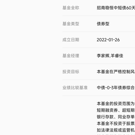
基金全称
招商稳恒中短债60
基金类型
债券型
成立日期
2022-01-26
基金经理
李家辉,羊睿佳
投资目标
本基金在严格控制风
业绩比较基准
中债-0-3年债券综
本基金的投资范围为
短期融资券、超短期
银行存款、同业存单
本基金不投资于股票
如法律法规或监管机