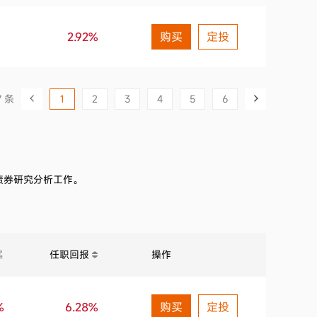
2.92%
购买
定投
7 条
1
2
3
4
5
6
债券研究分析工作。
任职回报
操作
%
6.28%
购买
定投