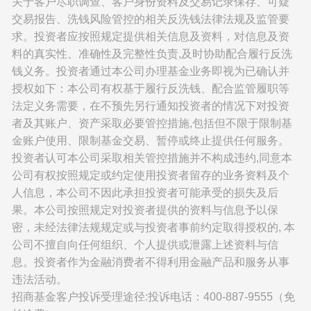
关于客户尽职调查、客户身份资料及交易记录保存、可疑
交易报告、洗钱风险管控的相关反洗钱法律法规及监管要
求。投资者应按照规定提供相关信息及资料，对信息及资
料的真实性、准确性及完整性负责,及时协助配合履行反洗
钱义务。投资者通过本公司办理基金业务即视为已确认并
授权如下：本公司有权基于履行反洗钱、配合监管履职等
法定义务需要，在不预先另行通知投资者的情况下对投资
者及其账户、资产采取必要管控措施,包括但不限于限制基
金账户使用、限制基金交易、暂停或终止提供任何服务。
投资者认可本公司采取相关管控措施并不构成违约,同意本
公司有权按照规定或约定使用投资者留存的业务资料及个
人信息，本公司不因此承担投资者可能承受的损失及后
果。本公司按照规定对投资者提供的资料与信息予以保
密，未经法律法规规定或与投资者事前约定取得授权的, 本
公司不擅自向任何组织、个人提供或泄露上述资料与信
息。投资者作为金融消费者不得利用金融产品和服务从事
违法活动。
招商基金客户投诉受理途径:投诉电话：400-887-9555（免