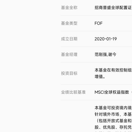
基金全称
招商普盛全球配置证券
基金类型
FOF
成立日期
2020-01-19
基金经理
范刚强,谢今
本基金在有效控制组
投资目标
增值。
业绩比较基准
MSCI全球权益指数
本基金可投资境内境
针对境外市场，本基
（包括开放式基金和
股、优先股、存托凭