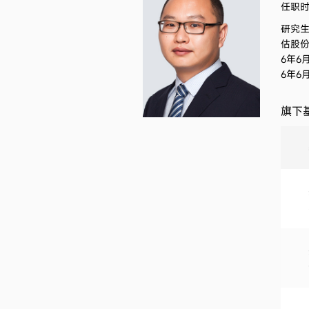
任职时间
研究
估股份
6年6
6年6
旗下基