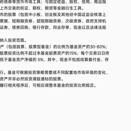
府债券等货币市场工具；与固定收益、股权、信用、商品指
2021第3季度
-0.83%
上市交易的权证、期权、期货等金融衍生工具。
市的股票（包括中小板、创业板及其他经中国证监会核准上
票据、短期融资券、超短期融资券、次级债券、政府支持机
2021第2季度
1.45%
证券、债券回购、银行存款、同业存单、现金以及法律法规
2021第1季度
2.38%
纳入投资范围。
（包括股票、股票型基金）的比例为基金资产的30-80%；
2020第4季度
8.88%
股票投资比例不超过本基金股票资产的15%；每个交易日日终
低于基金资产净值的 5%，其中，现金不包括结算备付金、存
2020第3季度
5.83%
进行。基金可根据投资策略需要或不同配置地市场环境的变化，
资产并非必然投资港股通标的股票。
2020第2季度
13.93%
履行相关程序后，可相应调整本基金的投资比例规定。