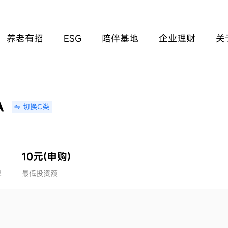
养老有招
ESG
陪伴基地
企业理财
关
A
切换C类
10元(申购)
率
最低投资额