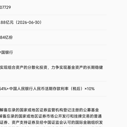
2023第4季度
6.19%
07729
2023第3季度
-4.38%
.88亿元（2026-06-30）
2023第2季度
1.20%
.84亿份
2023第1季度
3.67%
中国银行
2022第4季度
5.22%
实现组合资产的分散化投资，力争实现基金资产的长期稳健
2022第3季度
0.78%
54%+中国人民银行人民币活期存款利率（税后）×10%
2022第2季度
-5.85%
2022第1季度
-4.11%
解备忘录的国家或地区证券监管机构登记注册的公募基金
谅解备忘录的国家或地区证券市场公开发行和挂牌交易的普通
2021第4季度
-2.24%
证券、资产支持证券及经中国证监会认可的国际金融组织发