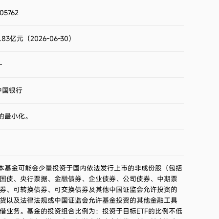
2023第4季度
-5.88%
05762
2023第3季度
-2.96%
.83亿元（2026-06-30）
2023第2季度
-4.75%
—
2023第1季度
3.52%
中国银行
2022第4季度
1.21%
的最小化。
2022第3季度
-12.01%
2022第2季度
7.23%
，本基金可能会少量投资于国内依法发行上市的非成份股（包括
国债、央行票据、金融债券、企业债券、公司债券、中期票
2022第1季度
-13.67%
券、可转换债券、可交换债券及其他中国证监会允许投资的
货以及法律法规或中国证监会允许基金投资的其他金融工具
2021第4季度
2.06%
借业务。基金的投资组合比例为：投资于目标ETF的比例不低