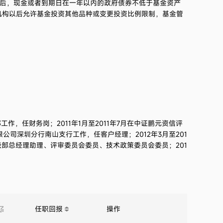
金后，现金或者到期日在一年以内的政府债券不低于基金资产
2021第3季度
-3.09%
机构以后允许基金投资其他品种或变更投资比例限制，基金管
2021第2季度
7.97%
2021第1季度
-2.61%
2020第4季度
12.36%
2020第3季度
10.26%
工作，任财务岗；2011年1月至2011年7月在中证鹏元资信评
限公司深圳分行南山支行工作，任客户经理；2012年3月至201
2020第2季度
14.23%
部总经理助理、评审委员会委员、技术政策委员会委员；201
2020第1季度
-7.16%
2019第4季度
6.95%
任职回报
操作
2019第3季度
0.70%