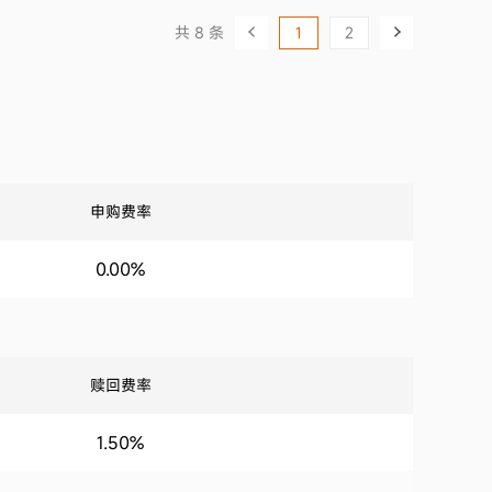
共 8 条
1
2
申购费率
0.00%
赎回费率
1.50%