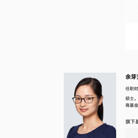
余芽
任职时间
硕士
商基
旗下基