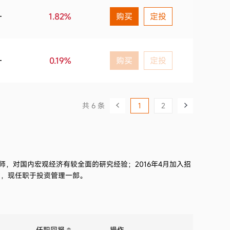
—
1.82%
购买
定投
—
0.19%
购买
定投
共 6 条
1
2
师，对国内宏观经济有较全面的研究经验；2016年4月加入招
作，现任职于投资管理一部。
任职回报
操作