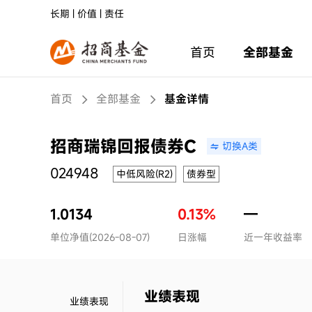
长期 | 价值 | 责任
首页
全部基金
首页
全部基金
基金详情
招商瑞锦回报债券C
切换A类
024948
中低风险(R2)
债券型
1.0134
0.13%
—
单位净值(2026-08-07)
日涨幅
近一年收益率
业绩表现
业绩表现