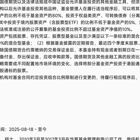
国债期货以及法律法规或中国证监会允许基金投资的其他金融工具，但须
构以后允许基金投资其他品种，基金管理人在履行适当程序后，可以将其
产的比例不低于基金资产的80%，投资于权益类资产、可转换债券（分
%，其中投资于境内股票资产（含股票型ETF）的比例不低于基金资产的5%
法核准或注册的公开募集的基金投资比例不超过基金资产净值的10%。
资产包括股票、存托凭证、股票型基金以及至少满足以下一条标准的混合
0%的混合型基金；（2）根据基金披露的定期报告，最近四个季度末股票
除国债期货合约需缴纳的交易保证金后，本基金持有现金或者到期日在一
备付金、存出保证金、应收申购款等。国债期货及其他金融工具的投资比
略需要或不同配置地市场环境的变化，选择将部分基金资产投资于港股通
股通标的股票。
机构对基金合同约定投资组合比例限制进行变更的，待履行相应程序后，
：2025-08-18 - 至今
生、硕士。
2010年3月至2017年3月在华夏基金管理有限公司工作，曾任机