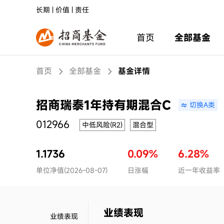
长期 | 价值 | 责任
首页
全部基金
首页
全部基金
基金详情
招商瑞泰1年持有期混合C
切换A类
012966
中低风险(R2)
混合型
1.1736
0.09%
6.28%
单位净值(2026-08-07)
日涨幅
近一年收益率
业绩表现
业绩表现