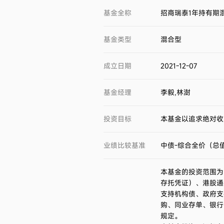
基金全称
招商瑞泰1年持有期
基金类型
混合型
成立日期
2021-12-07
基金经理
李毅,林澍
投资目标
本基金以追求绝对收
业绩比较基准
中债-综合全价（总值
本基金的投资范围为
存托凭证）、港股通
支持机构债、政府支
购、同业存单、银行
规定。