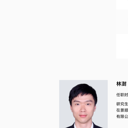
林澍
任职时间
研究
在景顺
有限