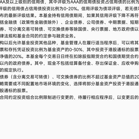
A及以上级别的信用债，其中评级为AAA的信用债投资占信用债的比例为30
项评级的信用债占信用债投资比例为0-20%。信用评级为债项评级，若无
布的最新评级结果。本基金持有信用债期间，如果其信用评级下降不再符
括金融债（政策性金融债除外）、企业债券、公司债券、中期票据、短期
券、可分离交易可转债、可交换债券等除国债、央行票据、地方政府债以
律法规和基金合同的约定参与融资业务。
构以后允许基金投资其他品种，基金管理人在履行适当程序后，可以将其
票和存托凭证投资比例为基金资产的0-30%，其中投资于港股通标的股
净值的20%。本基金每个交易日日终在扣除股指期货合约和国债期货合约
以内的政府债券。其中，现金不包括结算备付金、存出保证金、应收申购
的规定执行。
债券（含分离交易可转债）、可交换债券的比例不超过基金资产总值的20
略需要或不同配置地市场环境的变化，选择将部分基金资产投资于港股通
股通标的股票。
合同约定投资组合比例限制进行变更的，待履行相应程序后，以变更后的