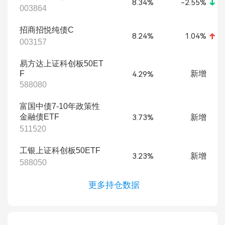
8.34%
-2.55%
003864
招商招悦纯债C
8.24%
1.04%
003157
易方达上证科创板50ET
F
新增
4.29%
588080
富国中债7-10年政策性
金融债ETF
新增
3.73%
511520
工银上证科创板50ETF
新增
3.23%
588050
更多持仓数据