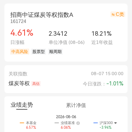
招商中证煤炭等权指数A
C类
161724
4.61%
2.3412
18.21%
日涨幅
单位净值
(08-06)
近1年收益
中高风险
股票型
顺周期
08-07 15:00:00
关联指数
煤炭等权
-1.01%
今日涨跌：
高估
业绩走势
累计净值
2026-08-06
本基金
业绩基准
沪深300
6.57%
6.06%
-3.94%