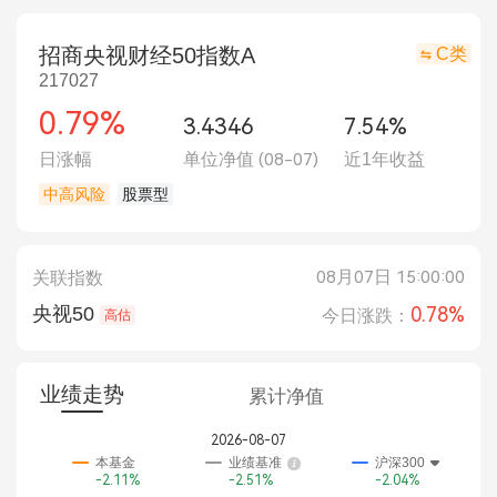
招商央视财经50指数A
C类
217027
0.79%
3.4346
7.54%
日涨幅
单位净值
(08-07)
近1年收益
中高风险
股票型
08月07日 15:00:00
关联指数
央视50
0.78%
今日涨跌：
高估
业绩走势
累计净值
2026-08-07
本基金
业绩基准
沪深300
-2.11%
-2.51%
-2.04%