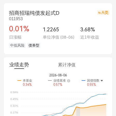
招商招瑞纯债发起式D
A类
011953
0.01%
1.2265
3.68%
日涨幅
单位净值
(08-06)
近1年收益
中低风险
债券型
业绩走势
累计净值
2026-08-06
本基金
业绩基准
国债指数
0.34%
0.57%
0.55%