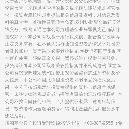
关于客户尽职调查、客户身份资料及交易记录保存、可疑
交易报告、洗钱风险管控的相关反洗钱法律法规及监管要
求。投资者应按照规定提供相关信息及资料，对信息及资
料的真实性、准确性及完整性负责,及时协助配合履行反洗
钱义务。投资者通过本公司办理基金业务即视为已确认并
授权如下：本公司有权基于履行反洗钱、配合监管履职等
法定义务需要，在不预先另行通知投资者的情况下对投资
者及其账户、资产采取必要管控措施,包括但不限于限制基
金账户使用、限制基金交易、暂停或终止提供任何服务。
投资者认可本公司采取相关管控措施并不构成违约,同意本
公司有权按照规定或约定使用投资者留存的业务资料及个
人信息，本公司不因此承担投资者可能承受的损失及后
果。本公司按照规定对投资者提供的资料与信息予以保
密，未经法律法规规定或与投资者事前约定取得授权的, 本
公司不擅自向任何组织、个人提供或泄露上述资料与信
息。投资者作为金融消费者不得利用金融产品和服务从事
违法活动。
招商基金客户投诉受理途径:投诉电话：400-887-9555（免