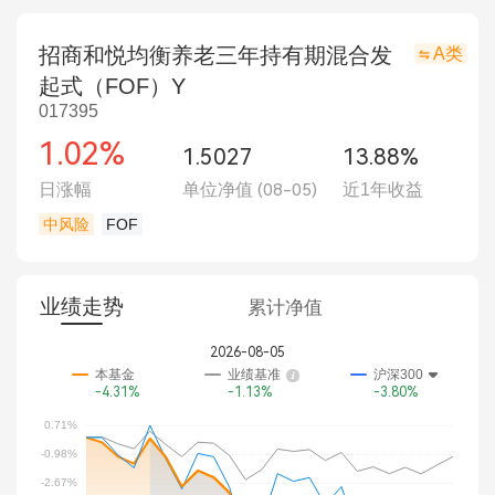
招商和悦均衡养老三年持有期混合发
A类
起式（FOF）Y
017395
1.02%
1.5027
13.88%
日涨幅
单位净值
(08-05)
近1年收益
中风险
FOF
业绩走势
累计净值
2026-08-05
本基金
业绩基准
沪深300
-4.31%
-1.13%
-3.80%