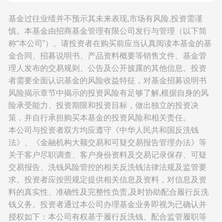
基金过往业绩并不预示其未来表现,市场有风险,投资需谨
慎。本基金由招商基金管理有限公司发行与管理（以下简
称“本公司”）。请投资者在购买前应当认真阅读本基金的基
金合同、招募说明书、产品资料概要等销售文件、基金管
理人发布的交易规则、公告及公开披露的其他信息。投资
者需要全面认识基金的风险收益特征，对基金招募说明书
风险揭示章节中揭示的投资风险有足够了解,根据自身的风
险承受能力、投资期限和投资目标，做出独立的投资决
策，并自行承担购买本基金的投资风险和相关责任。
本公司与投资者双方均应遵守《中华人民共和国反洗钱
法》、《金融机构大额交易和可疑交易报告管理办法》等
关于客户尽职调查、客户身份资料及交易记录保存、可疑
交易报告、洗钱风险管控的相关反洗钱法律法规及监管要
求。投资者应按照规定提供相关信息及资料，对信息及资
料的真实性、准确性及完整性负责,及时协助配合履行反洗
钱义务。投资者通过本公司办理基金业务即视为已确认并
授权如下：本公司有权基于履行反洗钱、配合监管履职等