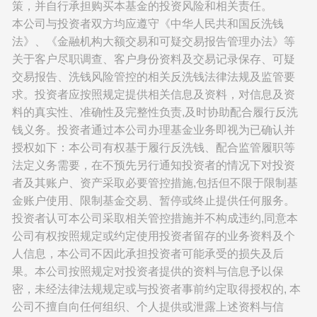
策，并自行承担购买本基金的投资风险和相关责任。
本公司与投资者双方均应遵守《中华人民共和国反洗钱
法》、《金融机构大额交易和可疑交易报告管理办法》等
关于客户尽职调查、客户身份资料及交易记录保存、可疑
交易报告、洗钱风险管控的相关反洗钱法律法规及监管要
求。投资者应按照规定提供相关信息及资料，对信息及资
料的真实性、准确性及完整性负责,及时协助配合履行反洗
钱义务。投资者通过本公司办理基金业务即视为已确认并
授权如下：本公司有权基于履行反洗钱、配合监管履职等
法定义务需要，在不预先另行通知投资者的情况下对投资
者及其账户、资产采取必要管控措施,包括但不限于限制基
金账户使用、限制基金交易、暂停或终止提供任何服务。
投资者认可本公司采取相关管控措施并不构成违约,同意本
公司有权按照规定或约定使用投资者留存的业务资料及个
人信息，本公司不因此承担投资者可能承受的损失及后
果。本公司按照规定对投资者提供的资料与信息予以保
密，未经法律法规规定或与投资者事前约定取得授权的, 本
公司不擅自向任何组织、个人提供或泄露上述资料与信