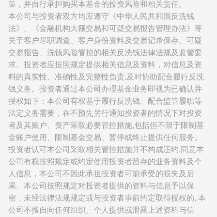
策，并自行承担购买本基金的投资风险和相关责任。
本公司与投资者双方均应遵守《中华人民共和国反洗钱
法》、《金融机构大额交易和可疑交易报告管理办法》等
关于客户尽职调查、客户身份资料及交易记录保存、可疑
交易报告、洗钱风险管控的相关反洗钱法律法规及监管要
求。投资者应按照规定提供相关信息及资料，对信息及资
料的真实性、准确性及完整性负责,及时协助配合履行反洗
钱义务。投资者通过本公司办理基金业务即视为已确认并
授权如下：本公司有权基于履行反洗钱、配合监管履职等
法定义务需要，在不预先另行通知投资者的情况下对投资
者及其账户、资产采取必要管控措施,包括但不限于限制基
金账户使用、限制基金交易、暂停或终止提供任何服务。
投资者认可本公司采取相关管控措施并不构成违约,同意本
公司有权按照规定或约定使用投资者留存的业务资料及个
人信息，本公司不因此承担投资者可能承受的损失及后
果。本公司按照规定对投资者提供的资料与信息予以保
密，未经法律法规规定或与投资者事前约定取得授权的, 本
公司不擅自向任何组织、个人提供或泄露上述资料与信